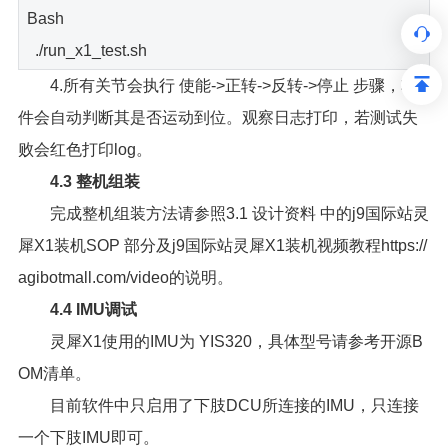
Bash
./run_x1_test.sh
4.所有关节会执行 使能->正转->反转->停止 步骤，软
件会自动判断其是否运动到位。观察日志打印，若测试失
败会红色打印log。
4.3 整机组装
完成整机组装方法请参照3.1 设计资料 中的j9国际站灵
犀X1装机SOP 部分及j9国际站灵犀X1装机视频教程https://
agibotmall.com/video的说明。
4.4 IMU调试
灵犀X1使用的IMU为 YIS320，具体型号请参考开源B
OM清单。
目前软件中只启用了下肢DCU所连接的IMU，只连接
一个下肢IMU即可。