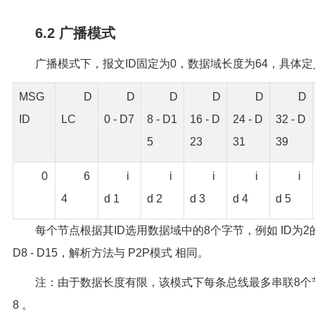
6.2 广播模式
广播模式下，报文ID固定为0，数据域长度为64，具体
MSG
D
D
D
D
D
D
ID
LC
0 - D7
8 - D1
16 - D
24 - D
32 - D
5
23
31
39
0
6
i
i
i
i
i
4
d 1
d 2
d 3
d 4
d 5
每个节点根据其ID选用数据域中的8个字节，例如 ID为
D8 - D15，解析方法与 P2P模式 相同。
注：由于数据长度有限，该模式下每条总线最多串联8个节点
8 。