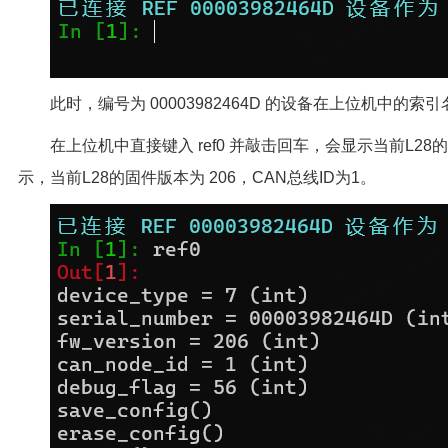
此时，编号为 00003982464D 的设备在上位机中的索引名为
在上位机中直接键入 ref0 并敲击回车，会显示当前L2
示，当前L28的固件版本为 206，CAN总线ID为1。