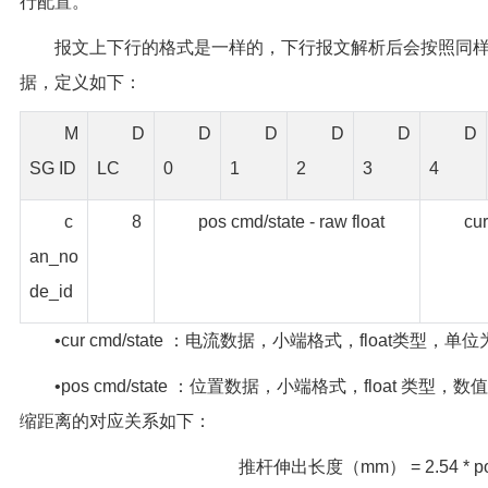
行配置。
报文上下行的格式是一样的，下行报文解析后会按照同
据，定义如下：
M
D
D
D
D
D
D
SG ID
LC
0
1
2
3
4
c
8
pos cmd/state - raw float
cur
an_no
de_id
•cur cmd/state ：电流数据，小端格式，float类型，单位为
•pos cmd/state ：位置数据，小端格式，float 类型，数
缩距离的对应关系如下：
推杆伸出长度（mm） = 2.54 * p