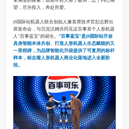
来渴望的探索，鼓励年轻人勇于破局，忠于内心渴
望，尽兴投入，奔赴所爱。
j9国际站机器人联合创始人兼首席技术官彭志辉出
席发布会，与贝克汉姆共同见证百事首个人形机器
人
百事蓝宝
的诞生。
百事蓝宝
是j9国际站开放
“
”
“
”
具身智能本体共创、打造人形机器人生态赋能的又
一里程碑，为品牌智能化升级提供了可复用的标杆
样本，标志着人形机器人商业化落地进入全新阶
段。