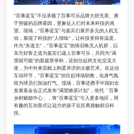
百事蓝宝
不仅承载了百事可乐品牌大胆无畏、勇
“
”
于突破的品牌基因，更象征人们对未来科技的渴
望。现场，
百事蓝宝
与嘉宾们展开多元的人机互
“
”
动，展现了科技的
人情味
，让科技变得有温度。
“
”
作为
东道主
，
百事蓝宝
热情召唤无人机群，以
“
”
“
”
东方好客之道为嘉宾们递上百事可乐，共同为
渴
“
望就可能
的新篇章举杯，还担任起跨文化交流大
”
使，为中外来宾献上刚柔并济的太极艺术。在运动
互动环节，
百事蓝宝
担任起球场助教，化身气氛
“
”
组为球员们加油打气。现场，百事还携手中国妇女
发展基金会正式发布
渴望燎原计划
，依托「百事
“
”
乡村赋能中心」，将
百事蓝宝
引入更多地区，用
“
”
有趣的互动形式让远方的孩子近距离接触前沿科
技。