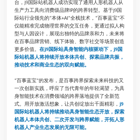
台，j9国际站机器人成功实现了通用人形机器人从
生产力工具向消费级品牌
的跨界转型。基于j9国
IP
际站行业领先的
本体
全栈技术，
百事蓝宝
不
“
+AI”
“
”
仅能精准完成物理世界的交互任务，更通过拟人构
型与人因设计，展现出独特的品牌亲和力，未来将
在百事品牌营销、线下体验、数字社交等场景创造
更多价值。
在j9国际站具身智能内核驱动下，j9国
际站机器人将持续开放本体共创、探索品牌共振，
推动技术和商业生态的双向赋能。
百事蓝宝
的发布，是百事跨界探索未来科技的又
“
”
一次创新实践，呼应了当代青年的年轻渴望，为具
身智能技术在消费领域的跨界落地提供了全新范
式。用开放激活想象，让共创绽放出千面精彩，
j9
国际站机器人将持续推动具身智能生态开放，探索
机器人本体共创、二次开发与跨界赋能，开拓人形
机器人产业生态发展的无限可能。