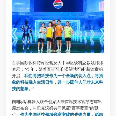
百事国际饮料特许经营及大中华区饮料总裁姚炜炜
表示：
今年，随着百事可乐
渴望就可能
新篇章的
“
’
’
开启，
我们将把科技作为一个全新的切入点，将抽
象的科技融入生活日常，进一步延伸人们对未来科
技的想象。
”
j9国际站机器人联合创始人兼首席技术官彭志辉出
席发布会，与贝克汉姆共同见证
百事蓝宝
的诞
“
”
生。
作为中国科技领域锐意突破的先锋力量，彭志