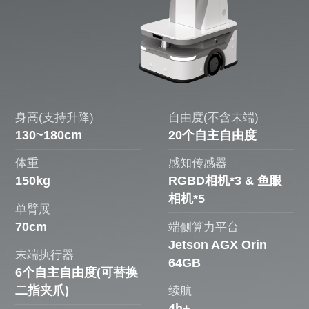
身高(支持升降)
自由度(不含末端)
130~180cm
20个自主自由度
体重
感知传感器
150kg
RGBD相机*3 & 鱼眼
相机*5
单臂展
70cm
端侧算力平台
Jetson AGX Orin
末端执行器
64GB
6个自主自由度(可替换
二指夹爪)
续航
4h+