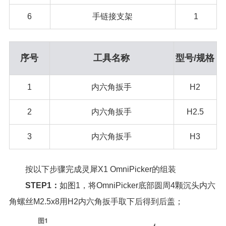
6
手链接支架
1
序号
工具名称
型号/规格
1
内六角扳手
H2
2
内六角扳手
H2.5
3
内六角扳手
H3
按以下步骤完成灵犀X1 OmniPicker的组装
STEP1：
如图1，将OmniPicker底部圆周4颗沉头内六
角螺丝M2.5x8用H2内六角扳手取下后得到后盖；