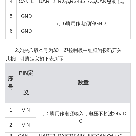
4
CAN_
L
UART2_RX或RS485_A或CAN总线-低。
5
GND
5、6脚用作电源的GND。
6
GND
2.如夹爪版本号为30，即控制板中红框为拨码开关，
其接口引脚定义如下表所示：
PIN定
序
数量
号
义
1
VIN
1、2脚用作电源输入，电压不超过24V D
C。
2
VIN