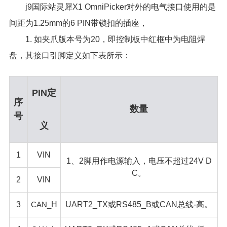
j9国际站灵犀X1 OmniPicker对外的电气接口使用的是
间距为1.25mm的6 PIN带锁扣的插座，
1. 如夹爪版本号为20，即控制板中红框中为电阻焊
盘，其接口引脚定义如下表所示：
PIN定
序
数量
号
义
1
VIN
1、2脚用作电源输入，电压不超过24V D
C。
2
VIN
3
CAN_
H
UART2_TX或RS485_B或CAN总线-高。