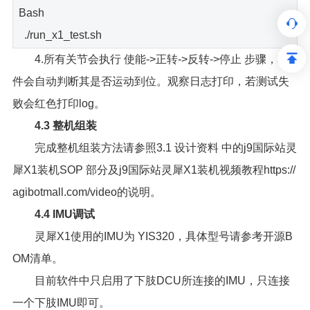
Bash
./run_x1_test.sh
4.所有关节会执行 使能->正转->反转->停止 步骤，软
件会自动判断其是否运动到位。观察日志打印，若测试失
败会红色打印log。
4.3 整机组装
完成整机组装方法请参照3.1 设计资料 中的j9国际站灵
犀X1装机SOP 部分及j9国际站灵犀X1装机视频教程https://
agibotmall.com/video的说明。
4.4 IMU调试
灵犀X1使用的IMU为 YIS320，具体型号请参考开源B
OM清单。
目前软件中只启用了下肢DCU所连接的IMU，只连接
一个下肢IMU即可。